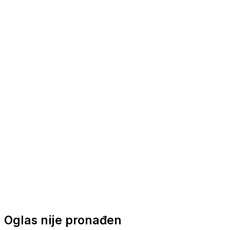
Nautička oprema
Brodski motori
Turizam
Apartmani
Sobe
Kuće za odmor
Aranžmani
Oglas nije pronađen