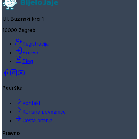
Ul. Buzinski krči 1
10000 Zagreb
Registracija
Prijava
Blog
Podrška
Kontakt
Korisne poveznice
Česta pitanja
Pravno