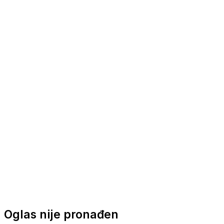
Nautička oprema
Brodski motori
Turizam
Apartmani
Sobe
Kuće za odmor
Aranžmani
Oglas nije pronađen