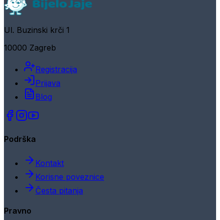
Ul. Buzinski krči 1
10000 Zagreb
Registracija
Prijava
Blog
Podrška
Kontakt
Korisne poveznice
Česta pitanja
Pravno