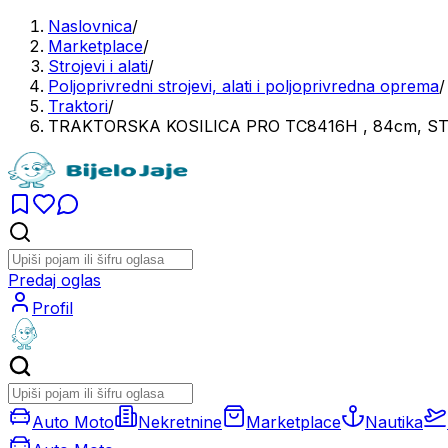
Naslovnica
/
Marketplace
/
Strojevi i alati
/
Poljoprivredni strojevi, alati i poljoprivredna oprema
/
Traktori
/
TRAKTORSKA KOSILICA PRO TC8416H , 84cm, ST
Predaj oglas
Profil
Auto Moto
Nekretnine
Marketplace
Nautika