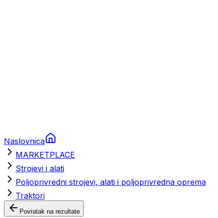
Brodski rezervni dijelovi
Nautička oprema
Brodski motori
Turizam
Apartmani
Sobe
Kuće za odmor
Aranžmani
Naslovnica
MARKETPLACE
Strojevi i alati
Poljoprivredni strojevi, alati i poljoprivredna oprema
Traktori
Povratak na rezultate