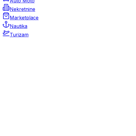
Auto Moto
Nekretnine
Marketplace
Nautika
Turizam
Auto Moto
Rabljeni automobili
Novi automobili
Motocikli / motori
Gospodarska vozila
Rezervni dijelovi i oprema
Kamperi i kamp prikolice
Oldtimeri
Karambolirani automobili