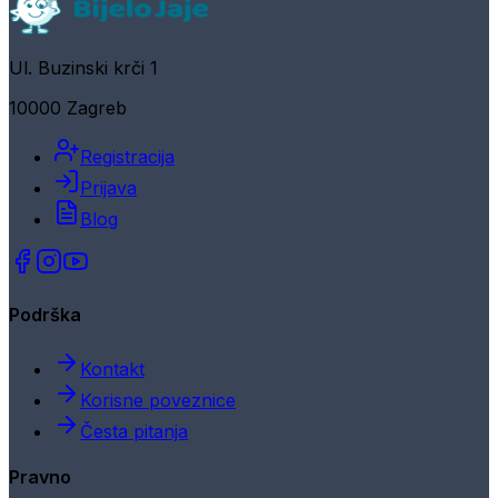
Ul. Buzinski krči 1
10000 Zagreb
Registracija
Prijava
Blog
Podrška
Kontakt
Korisne poveznice
Česta pitanja
Pravno