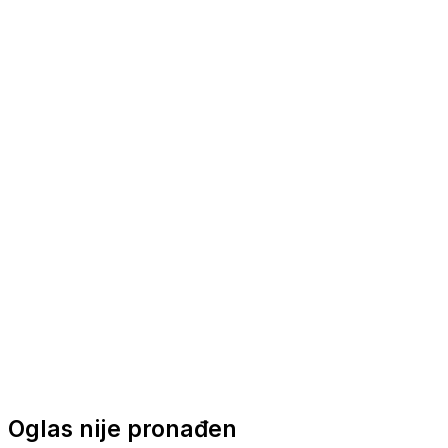
Nautička oprema
Brodski motori
Turizam
Apartmani
Sobe
Kuće za odmor
Aranžmani
Oglas nije pronađen