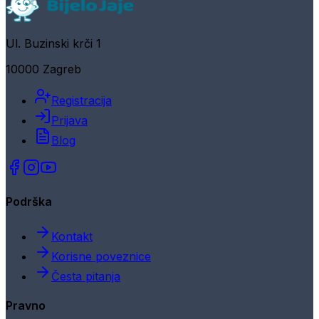
Ul. Buzinski krči 1
10000 Zagreb
Registracija
Prijava
Blog
Podrška
Kontakt
Korisne poveznice
Česta pitanja
Pravno