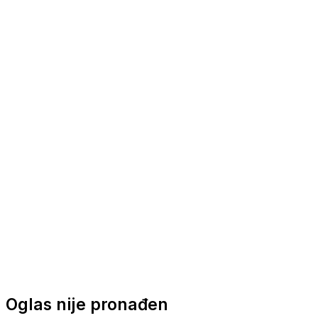
Nautička oprema
Brodski motori
Turizam
Apartmani
Sobe
Kuće za odmor
Aranžmani
Oglas nije pronađen