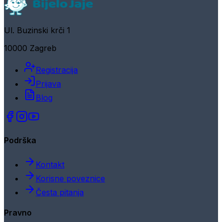
Ul. Buzinski krči 1
10000 Zagreb
Registracija
Prijava
Blog
Podrška
Kontakt
Korisne poveznice
Česta pitanja
Pravno