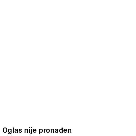
Nautička oprema
Brodski motori
Turizam
Apartmani
Sobe
Kuće za odmor
Aranžmani
Oglas nije pronađen