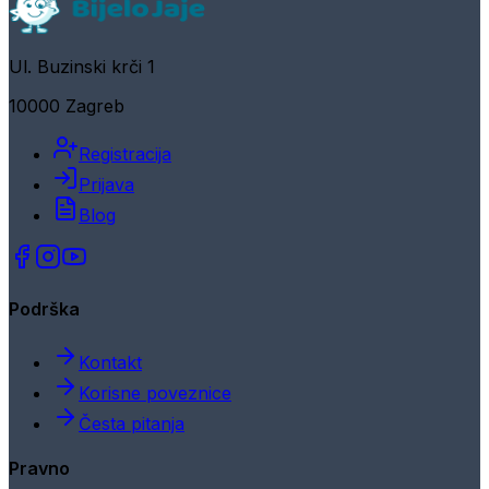
Ul. Buzinski krči 1
10000 Zagreb
Registracija
Prijava
Blog
Podrška
Kontakt
Korisne poveznice
Česta pitanja
Pravno