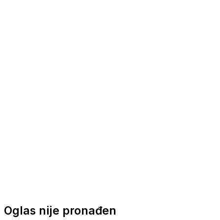
Nautička oprema
Brodski motori
Turizam
Apartmani
Sobe
Kuće za odmor
Aranžmani
Oglas nije pronađen