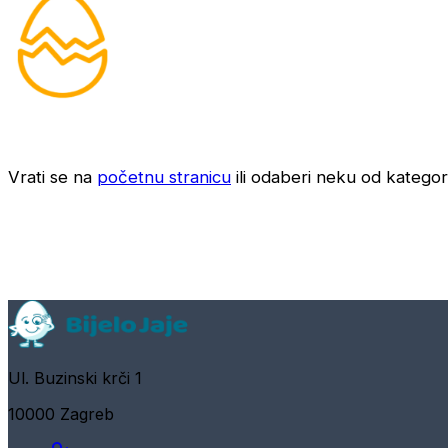
Vrati se na
početnu stranicu
ili odaberi neku od kategori
Ul. Buzinski krči 1
10000 Zagreb