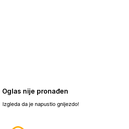
Apartmani
Sobe
Kuće za odmor
Aranžmani
Oglas nije pronađen
Izgleda da je napustio gnijezdo!