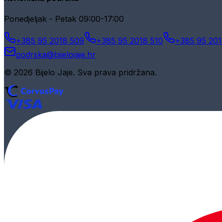
Ponedjeljak - Petak 09:00-17:00
+385 95 2018 509
+385 95 2018 510
+385 95 201
podrska@bijelojaje.hr
© 2026 Bijelo Jaje. Sva prava pridržana.