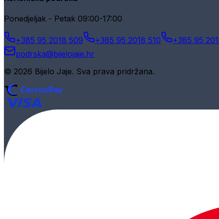
Ponedjeljak - Petak 09:00-17:00
+385 95 2018 509
+385 95 2018 510
+385 95 201
podrska@bijelojaje.hr
© 2026 Bijelo Jaje. Sva prava pridržana.