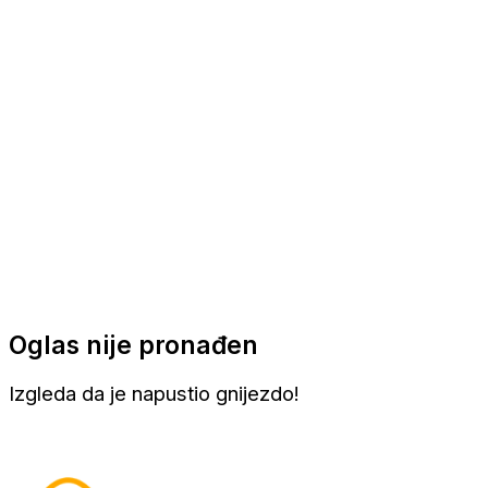
Apartmani
Sobe
Kuće za odmor
Aranžmani
Oglas nije pronađen
Izgleda da je napustio gnijezdo!