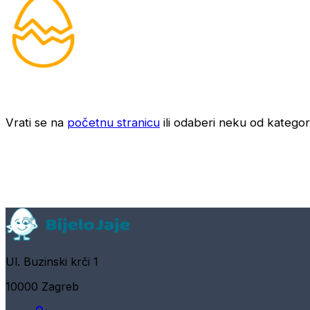
Vrati se na
početnu stranicu
ili odaberi neku od kategori
Ul. Buzinski krči 1
10000 Zagreb