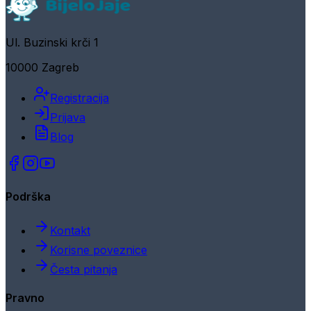
Ul. Buzinski krči 1
10000 Zagreb
Registracija
Prijava
Blog
Podrška
Kontakt
Korisne poveznice
Česta pitanja
Pravno