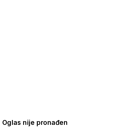
Nautička oprema
Brodski motori
Turizam
Apartmani
Sobe
Kuće za odmor
Aranžmani
Oglas nije pronađen