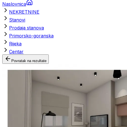
Naslovnica
NEKRETNINE
Stanovi
Prodaja stanova
Primorsko-goranska
Rijeka
Centar
Povratak na rezultate