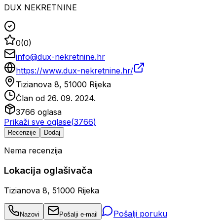
DUX NEKRETNINE
0
(
0
)
info@dux-nekretnine.hr
https://www.dux-nekretnine.hr/
Tizianova 8, 51000 Rijeka
Član od
26. 09. 2024.
3766
oglasa
Prikaži sve oglase
(
3766
)
Recenzije
Dodaj
Nema recenzija
Lokacija oglašivača
Tizianova 8, 51000 Rijeka
Pošalji poruku
Nazovi
Pošalji e-mail