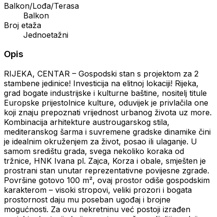
Balkon/Lođa/Terasa
Balkon
Broj etaža
Jednoetažni
Opis
RIJEKA, CENTAR – Gospodski stan s projektom za 2
stambene jedinice! Investicija na elitnoj lokaciji! Rijeka,
grad bogate industrijske i kulturne baštine, nositelj titule
Europske prijestolnice kulture, oduvijek je privlačila one
koji znaju prepoznati vrijednost urbanog života uz more.
Kombinacija arhitekture austrougarskog stila,
mediteranskog šarma i suvremene gradske dinamike čini
je idealnim okruženjem za život, posao ili ulaganje. U
samom središtu grada, svega nekoliko koraka od
tržnice, HNK Ivana pl. Zajca, Korza i obale, smješten je
prostrani stan unutar reprezentativne povijesne zgrade.
Površine gotovo 100 m², ovaj prostor odiše gospodskim
karakterom – visoki stropovi, veliki prozori i bogata
prostornost daju mu poseban ugođaj i brojne
mogućnosti. Za ovu nekretninu već postoji izrađen