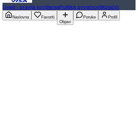
Uvjeti i pravila korištenja
Politika privatnosti
Kolačići
Naslovna
Favoriti
Poruke
Profil
Objavi