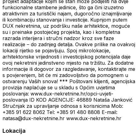
projekt adaptacije kojim se stan može podijeliti na dvije
funkcionalne stambene jedinice, što ga čini izuzetno
atraktivnim za turistički najam, dugoročno iznajmljivanje
ili kombinaciju stanovanja i investicije. Kupnjom putem
DUX nekretnina, uz podršku naše arhitektice, moguće
su i preinake postojećeg projekta, kao i kompletna
razrada interijera i stručni nadzor kroz sve faze
realizacije – do zadnjeg detalja. Ovakve prilike na ovakvoj
lokaciji rijetko se pojavljuju. Spoj mikrolokacije,
arhitektonske vrijednosti i investicijskog potencijala daje
ovoj nekretnini jedinstveno mjesto na tržištu. Za dodatne
informacije ili dogovor za razgledavanje, kontaktirajte me
s povjerenjem, bit će mi zadovoljstvo da pomognem u
ostvarenju Vaših snova! *** Poštovani klijenti, agencijska
provizija naplaćuje se u skladu s Općim uvjetima
poslovanja: www.dux-nekretnine.hr/opci-uvjeti-
poslovanja ID KOD AGENCIJE: 46889 Nataša Janković
Stručnjak za upravljanje odnosa s korisnicima Mob:
+385 91 622 8062 Tel: +385 91 480 8808 E-mail:
natasa@dux-nekretnine.hr www.dux-nekretnine.hr
Lokacija