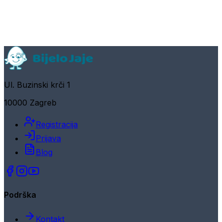
Ul. Buzinski krči 1
10000 Zagreb
Registracija
Prijava
Blog
Podrška
Kontakt