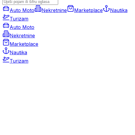
Auto Moto
Nekretnine
Marketplace
Nautika
Turizam
Auto Moto
Nekretnine
Marketplace
Nautika
Turizam
Auto Moto
Rabljeni automobili
Novi automobili
Motocikli / motori
Gospodarska vozila
Rezervni dijelovi i oprema
Kamperi i kamp prikolice