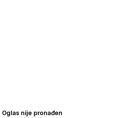
Nautička oprema
Brodski motori
Turizam
Apartmani
Sobe
Kuće za odmor
Aranžmani
Oglas nije pronađen