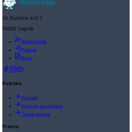
Ul. Buzinski krči 1
10000 Zagreb
Registracija
Prijava
Blog
Podrška
Kontakt
Korisne poveznice
Česta pitanja
Pravno