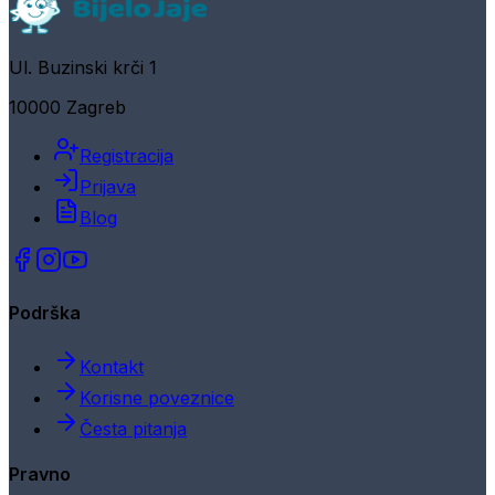
Ul. Buzinski krči 1
10000 Zagreb
Registracija
Prijava
Blog
Podrška
Kontakt
Korisne poveznice
Česta pitanja
Pravno