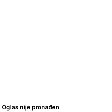
Nautička oprema
Brodski motori
Turizam
Apartmani
Sobe
Kuće za odmor
Aranžmani
Oglas nije pronađen