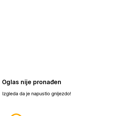
Apartmani
Sobe
Kuće za odmor
Aranžmani
Oglas nije pronađen
Izgleda da je napustio gnijezdo!