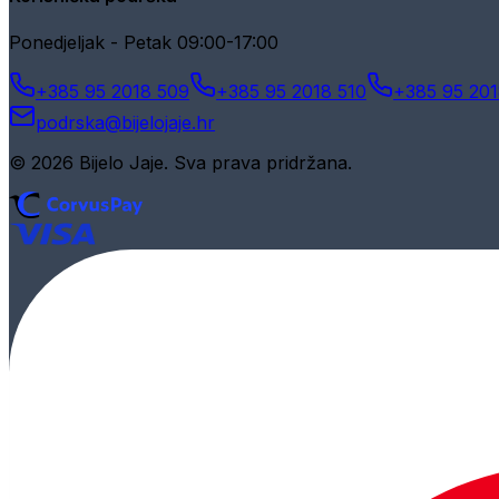
Ponedjeljak - Petak 09:00-17:00
+385 95 2018 509
+385 95 2018 510
+385 95 201
podrska@bijelojaje.hr
© 2026 Bijelo Jaje. Sva prava pridržana.