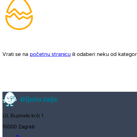
Vrati se na
početnu stranicu
ili odaberi neku od kategori
Ul. Buzinski krči 1
10000 Zagreb