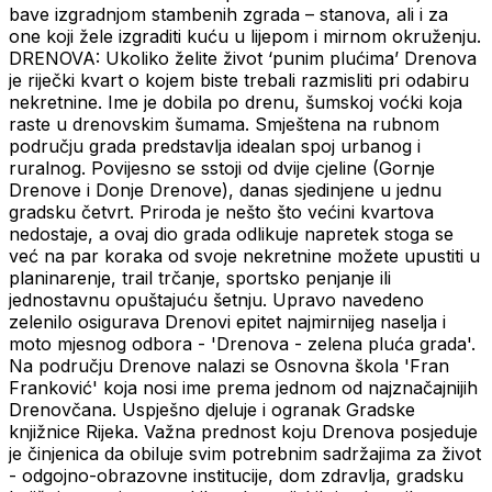
bave izgradnjom stambenih zgrada – stanova, ali i za
one koji žele izgraditi kuću u lijepom i mirnom okruženju.
DRENOVA: Ukoliko želite život ‘punim plućima’ Drenova
je riječki kvart o kojem biste trebali razmisliti pri odabiru
nekretnine. Ime je dobila po drenu, šumskoj voćki koja
raste u drenovskim šumama. Smještena na rubnom
području grada predstavlja idealan spoj urbanog i
ruralnog. Povijesno se sstoji od dvije cjeline (Gornje
Drenove i Donje Drenove), danas sjedinjene u jednu
gradsku četvrt. Priroda je nešto što većini kvartova
nedostaje, a ovaj dio grada odlikuje napretek stoga se
već na par koraka od svoje nekretnine možete upustiti u
planinarenje, trail trčanje, sportsko penjanje ili
jednostavnu opuštajuću šetnju. Upravo navedeno
zelenilo osigurava Drenovi epitet najmirnijeg naselja i
moto mjesnog odbora - 'Drenova - zelena pluća grada'.
Na području Drenove nalazi se Osnovna škola 'Fran
Franković' koja nosi ime prema jednom od najznačajnijih
Drenovčana. Uspješno djeluje i ogranak Gradske
knjižnice Rijeka. Važna prednost koju Drenova posjeduje
je činjenica da obiluje svim potrebnim sadržajima za život
- odgojno-obrazovne institucije, dom zdravlja, gradsku