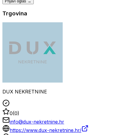
Prijavi oglas →
Trgovina
DUX NEKRETNINE
0
(
0
)
info@dux-nekretnine.hr
https://www.dux-nekretnine.hr/