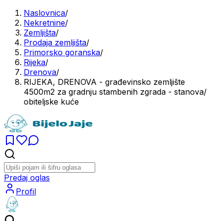
Naslovnica
/
Nekretnine
/
Zemljišta
/
Prodaja zemljišta
/
Primorsko goranska
/
Rijeka
/
Drenova
/
RIJEKA, DRENOVA - građevinsko zemljište
4500m2 za gradnju stambenih zgrada - stanova/
obiteljske kuće
Predaj oglas
Profil