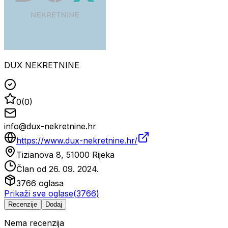
DUX NEKRETNINE
0
(
0
)
info@dux-nekretnine.hr
https://www.dux-nekretnine.hr/
Tizianova 8, 51000 Rijeka
Član od
26. 09. 2024.
3766
oglasa
Prikaži sve oglase
(
3766
)
Recenzije
Dodaj
Nema recenzija