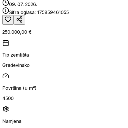
09. 07. 2026.
Šifra oglasa:
175859461055
250.000,00 €
Tip zemljišta
Građevinsko
Površina (u m²)
4500
Namjena