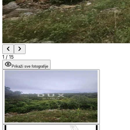
1
/
15
Prikaži sve fotografije