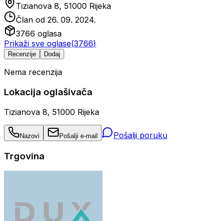
Tizianova 8, 51000 Rijeka
Član od
26. 09. 2024.
3766
oglasa
Prikaži sve oglase
(
3766
)
Recenzije
Dodaj
Nema recenzija
Lokacija oglašivača
Tizianova 8, 51000 Rijeka
Pošalji poruku
Nazovi
Pošalji e-mail
Trgovina