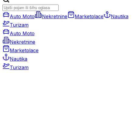
Auto Moto
Nekretnine
Marketplace
Nautika
Turizam
Auto Moto
Nekretnine
Marketplace
Nautika
Turizam
Auto Moto
Rabljeni automobili
Novi automobili
Motocikli / motori
Gospodarska vozila
Rezervni dijelovi i oprema