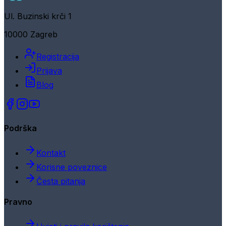
Ul. Buzinski krči 1
10000 Zagreb
Registracija
Prijava
Blog
Podrška
Kontakt
Korisne poveznice
Česta pitanja
Pravno