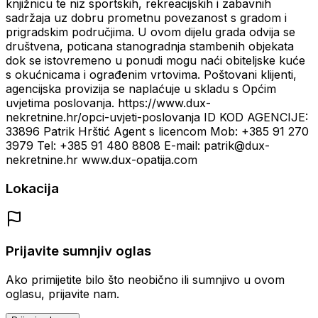
knjižnicu te niz sportskih, rekreacijskih i zabavnih
sadržaja uz dobru prometnu povezanost s gradom i
prigradskim područjima. U ovom dijelu grada odvija se
društvena, poticana stanogradnja stambenih objekata
dok se istovremeno u ponudi mogu naći obiteljske kuće
s okućnicama i ograđenim vrtovima. Poštovani klijenti,
agencijska provizija se naplaćuje u skladu s Općim
uvjetima poslovanja. https://www.dux-
nekretnine.hr/opci-uvjeti-poslovanja ID KOD AGENCIJE:
33896 Patrik Hrštić Agent s licencom Mob: +385 91 270
3979 Tel: +385 91 480 8808 E-mail: patrik@dux-
nekretnine.hr www.dux-opatija.com
Lokacija
Prijavite sumnjiv oglas
Ako primijetite bilo što neobično ili sumnjivo u ovom
oglasu, prijavite nam.