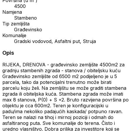
Površina (u m²)
4500
Namjena
Stambeno
Tip zemljišta
Građevinsko
Komunalije
Gradski vodovod, Asfaltni put, Struja
Opis
RIJEKA, DRENOVA - građevinsko zemljište 4500m2 za
gradnju stambenih zgrada - stanova / obiteljsku kuću
Građevinsko zemljište od 6500 m2 podijeljeno je u 5
parcela, tako da potencijalni trenutno može birati
parcelu koju želi. Na zemljištu se može graditi stambena
zgrada ili obiteljska kuća. Stambena zgrada može imati
max 8 stanova, P(0) + S +2. Bruto razvijena površina po
objektu je cca 600m2. Teren je konfiguracijski u
padu/ima nekoliko padajućih kaskada/ potpuno ravan.
Teren se nalazi na tihoj i mirnoj poziciji i odmah do
asfaltiranog puta. Sve komunalije do terena. Čisto i
uredno vlasništvo. Dobra prilika za investitore koji se