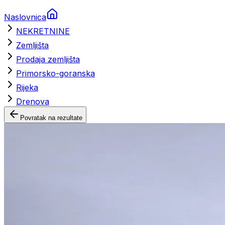
Naslovnica
NEKRETNINE
Zemljišta
Prodaja zemljišta
Primorsko-goranska
Rijeka
Drenova
Povratak na rezultate