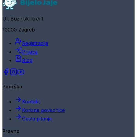
Ul. Buzinski krči 1
10000 Zagreb
Registracija
Prijava
Blog
Podrška
Kontakt
Korisne poveznice
Česta pitanja
Pravno