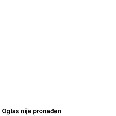
Nautička oprema
Brodski motori
Turizam
Apartmani
Sobe
Kuće za odmor
Aranžmani
Oglas nije pronađen