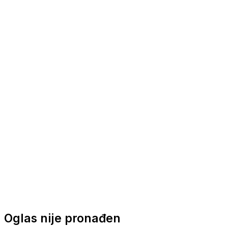
Nautička oprema
Brodski motori
Turizam
Apartmani
Sobe
Kuće za odmor
Aranžmani
Oglas nije pronađen