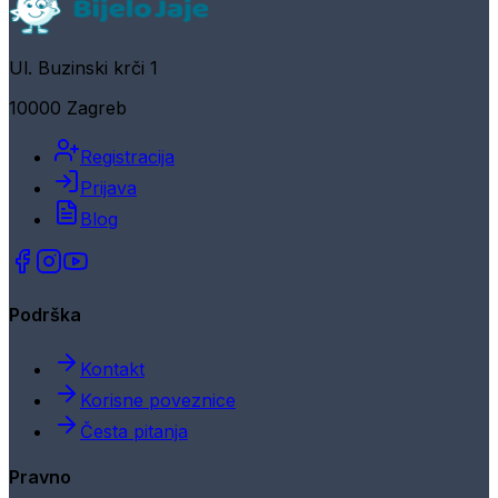
Ul. Buzinski krči 1
10000 Zagreb
Registracija
Prijava
Blog
Podrška
Kontakt
Korisne poveznice
Česta pitanja
Pravno