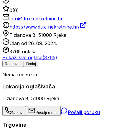
0
(
0
)
info@dux-nekretnine.hr
https://www.dux-nekretnine.hr/
Tizianova 8, 51000 Rijeka
Član od
26. 09. 2024.
3765
oglasa
Prikaži sve oglase
(
3765
)
Recenzije
Dodaj
Nema recenzija
Lokacija oglašivača
Tizianova 8, 51000 Rijeka
Pošalji poruku
Nazovi
Pošalji e-mail
Trgovina