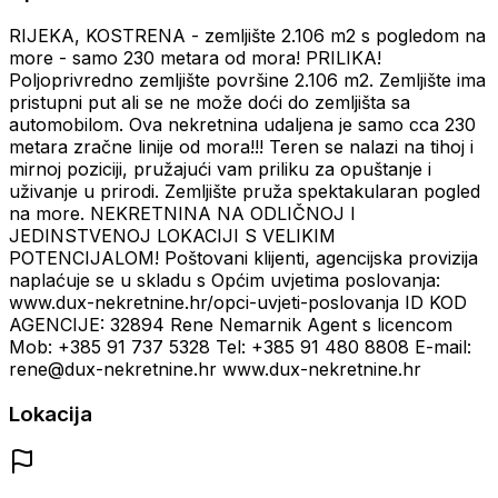
RIJEKA, KOSTRENA - zemljište 2.106 m2 s pogledom na
more - samo 230 metara od mora! PRILIKA!
Poljoprivredno zemljište površine 2.106 m2. Zemljište ima
pristupni put ali se ne može doći do zemljišta sa
automobilom. Ova nekretnina udaljena je samo cca 230
metara zračne linije od mora!!! Teren se nalazi na tihoj i
mirnoj poziciji, pružajući vam priliku za opuštanje i
uživanje u prirodi. Zemljište pruža spektakularan pogled
na more. NEKRETNINA NA ODLIČNOJ I
JEDINSTVENOJ LOKACIJI S VELIKIM
POTENCIJALOM! Poštovani klijenti, agencijska provizija
naplaćuje se u skladu s Općim uvjetima poslovanja:
www.dux-nekretnine.hr/opci-uvjeti-poslovanja ID KOD
AGENCIJE: 32894 Rene Nemarnik Agent s licencom
Mob: +385 91 737 5328 Tel: +385 91 480 8808 E-mail:
rene@dux-nekretnine.hr www.dux-nekretnine.hr
Lokacija