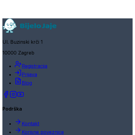
Ul. Buzinski krči 1
10000 Zagreb
Registracija
Prijava
Blog
Podrška
Kontakt
Korisne poveznice