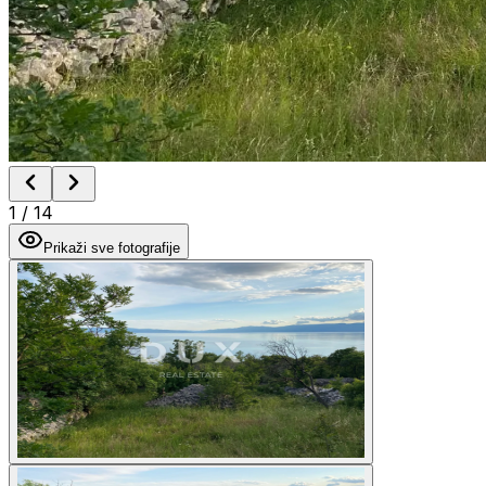
1
/
14
Prikaži sve fotografije