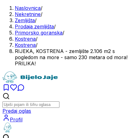
Naslovnica
/
Nekretnine
/
Zemljišta
/
Prodaja zemljišta
/
Primorsko goranska
/
Kostrena
/
Kostrena
/
RIJEKA, KOSTRENA - zemljište 2.106 m2 s
pogledom na more - samo 230 metara od mora!
PRILIKA!
Predaj oglas
Profil