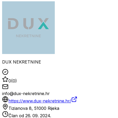
DUX NEKRETNINE
0
(
0
)
info@dux-nekretnine.hr
https://www.dux-nekretnine.hr/
Tizianova 8, 51000 Rijeka
Član od
26. 09. 2024.