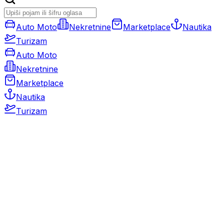
Auto Moto
Nekretnine
Marketplace
Nautika
Turizam
Auto Moto
Nekretnine
Marketplace
Nautika
Turizam
Auto Moto
Rabljeni automobili
Novi automobili
Motocikli / motori
Gospodarska vozila
Rezervni dijelovi i oprema