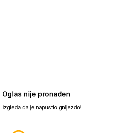
Apartmani
Sobe
Kuće za odmor
Aranžmani
Oglas nije pronađen
Izgleda da je napustio gnijezdo!