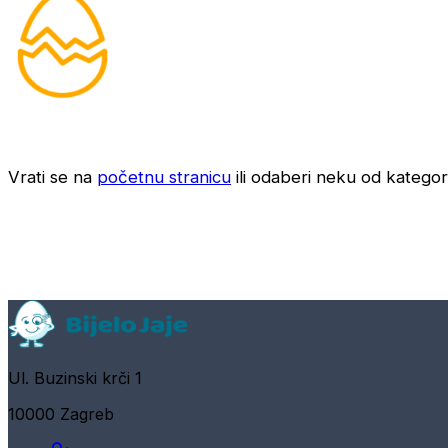
Vrati se na
početnu stranicu
ili odaberi neku od kategori
Ul. Buzinski krči 1
10000 Zagreb