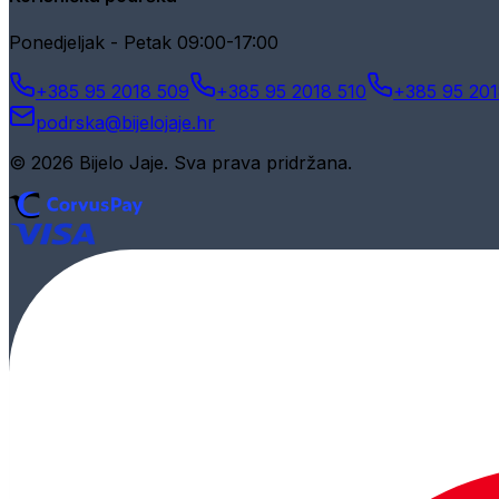
Ponedjeljak - Petak 09:00-17:00
+385 95 2018 509
+385 95 2018 510
+385 95 201
podrska@bijelojaje.hr
© 2026 Bijelo Jaje. Sva prava pridržana.