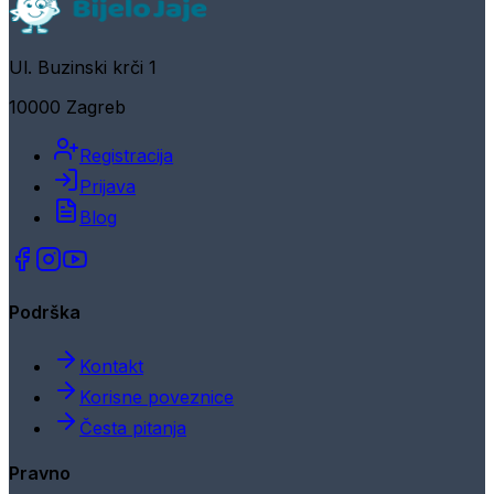
Ul. Buzinski krči 1
10000 Zagreb
Registracija
Prijava
Blog
Podrška
Kontakt
Korisne poveznice
Česta pitanja
Pravno