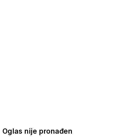
Nautička oprema
Brodski motori
Turizam
Apartmani
Sobe
Kuće za odmor
Aranžmani
Oglas nije pronađen