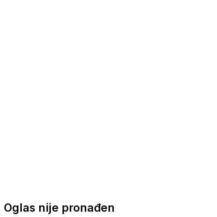
Nautička oprema
Brodski motori
Turizam
Apartmani
Sobe
Kuće za odmor
Aranžmani
Oglas nije pronađen