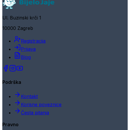
Ul. Buzinski krči 1
10000 Zagreb
Registracija
Prijava
Blog
Podrška
Kontakt
Korisne poveznice
Česta pitanja
Pravno