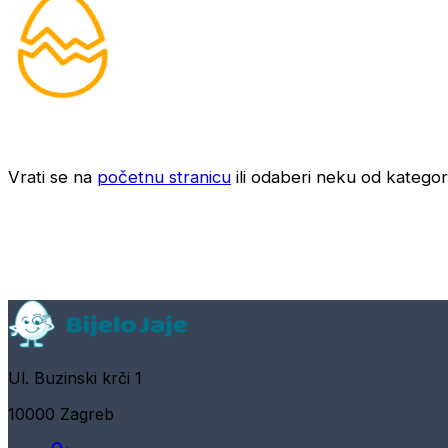
Vrati se na
početnu stranicu
ili odaberi neku od kategori
Ul. Buzinski krči 1
10000 Zagreb