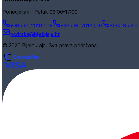
Ponedjeljak - Petak 09:00-17:00
+385 95 2018 509
+385 95 2018 510
+385 95 201
podrska@bijelojaje.hr
© 2026 Bijelo Jaje. Sva prava pridržana.