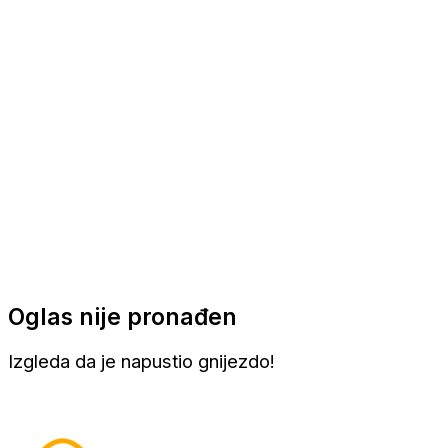
Apartmani
Sobe
Kuće za odmor
Aranžmani
Oglas nije pronađen
Izgleda da je napustio gnijezdo!