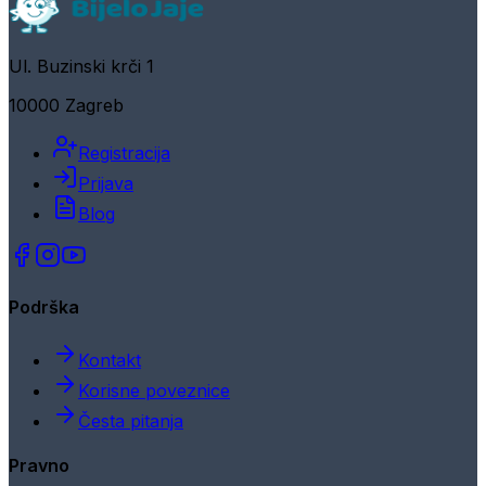
Ul. Buzinski krči 1
10000 Zagreb
Registracija
Prijava
Blog
Podrška
Kontakt
Korisne poveznice
Česta pitanja
Pravno