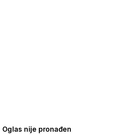
Nautička oprema
Brodski motori
Turizam
Apartmani
Sobe
Kuće za odmor
Aranžmani
Oglas nije pronađen