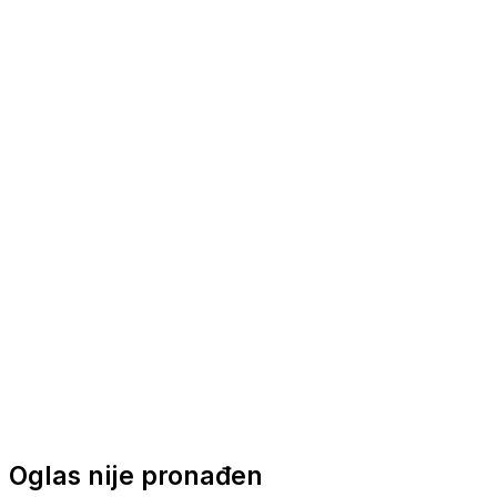
Nautička oprema
Brodski motori
Turizam
Apartmani
Sobe
Kuće za odmor
Aranžmani
Oglas nije pronađen