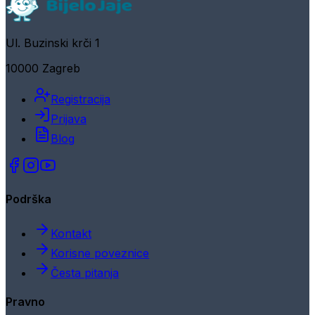
Ul. Buzinski krči 1
10000 Zagreb
Registracija
Prijava
Blog
Podrška
Kontakt
Korisne poveznice
Česta pitanja
Pravno