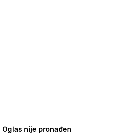
Nautička oprema
Brodski motori
Turizam
Apartmani
Sobe
Kuće za odmor
Aranžmani
Oglas nije pronađen