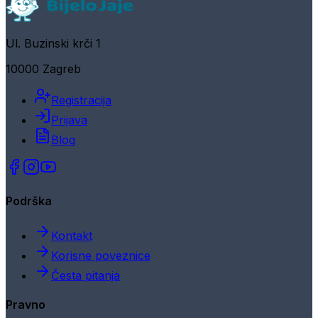
Ul. Buzinski krči 1
10000 Zagreb
Registracija
Prijava
Blog
Podrška
Kontakt
Korisne poveznice
Česta pitanja
Pravno