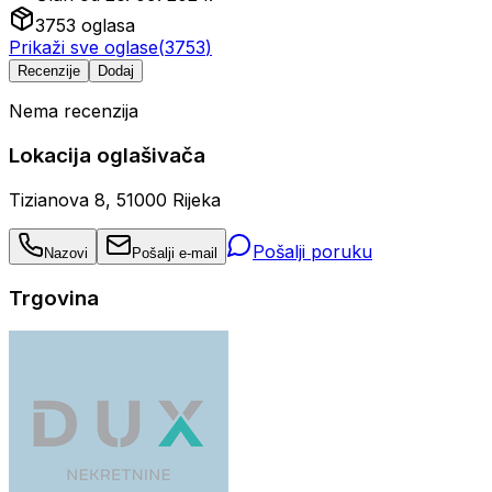
3753
oglasa
Prikaži sve oglase
(
3753
)
Recenzije
Dodaj
Nema recenzija
Lokacija oglašivača
Tizianova 8, 51000 Rijeka
Pošalji poruku
Nazovi
Pošalji e-mail
Trgovina