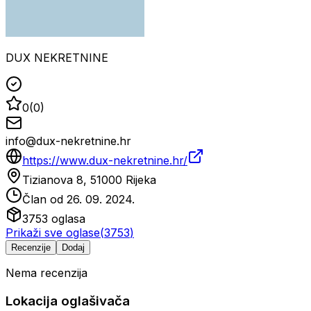
DUX NEKRETNINE
0
(
0
)
info@dux-nekretnine.hr
https://www.dux-nekretnine.hr/
Tizianova 8, 51000 Rijeka
Član od
26. 09. 2024.
3753
oglasa
Prikaži sve oglase
(
3753
)
Recenzije
Dodaj
Nema recenzija
Lokacija oglašivača