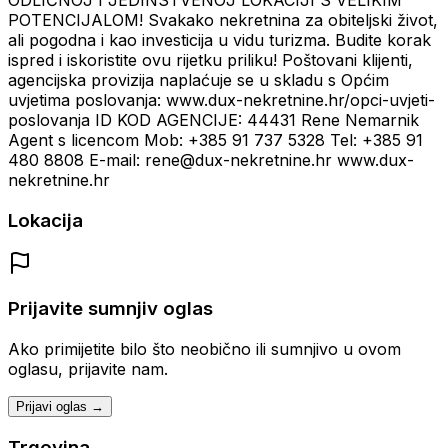
ODLIČNOJ I JEDINSTVENOJ LOKACIJI S VELIKIM
POTENCIJALOM! Svakako nekretnina za obiteljski život,
ali pogodna i kao investicija u vidu turizma. Budite korak
ispred i iskoristite ovu rijetku priliku! Poštovani klijenti,
agencijska provizija naplaćuje se u skladu s Općim
uvjetima poslovanja: www.dux-nekretnine.hr/opci-uvjeti-
poslovanja ID KOD AGENCIJE: 44431 Rene Nemarnik
Agent s licencom Mob: +385 91 737 5328 Tel: +385 91
480 8808 E-mail: rene@dux-nekretnine.hr www.dux-
nekretnine.hr
Lokacija
Prijavite sumnjiv oglas
Ako primijetite bilo što neobično ili sumnjivo u ovom
oglasu, prijavite nam.
Prijavi oglas →
Trgovina