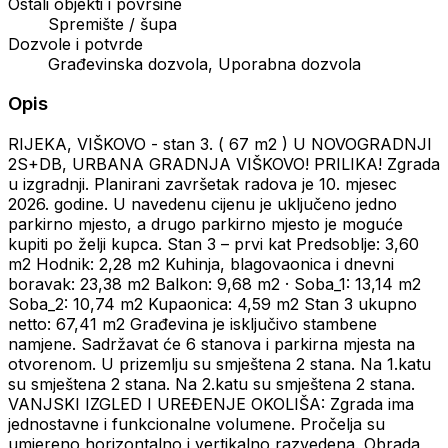
Ostali objekti i površine
Spremište / šupa
Dozvole i potvrde
Građevinska dozvola, Uporabna dozvola
Opis
RIJEKA, VIŠKOVO - stan 3. ( 67 m2 ) U NOVOGRADNJI
2S+DB, URBANA GRADNJA VIŠKOVO! PRILIKA! Zgrada
u izgradnji. Planirani završetak radova je 10. mjesec
2026. godine. U navedenu cijenu je uključeno jedno
parkirno mjesto, a drugo parkirno mjesto je moguće
kupiti po želji kupca. Stan 3 – prvi kat Predsoblje: 3,60
m2 Hodnik: 2,28 m2 Kuhinja, blagovaonica i dnevni
boravak: 23,38 m2 Balkon: 9,68 m2 · Soba_1: 13,14 m2
Soba_2: 10,74 m2 Kupaonica: 4,59 m2 Stan 3 ukupno
netto: 67,41 m2 Građevina je isključivo stambene
namjene. Sadržavat će 6 stanova i parkirna mjesta na
otvorenom. U prizemlju su smještena 2 stana. Na 1.katu
su smještena 2 stana. Na 2.katu su smještena 2 stana.
VANJSKI IZGLED I UREĐENJE OKOLIŠA: Zgrada ima
jednostavne i funkcionalne volumene. Pročelja su
umjereno horizontalno i vertikalno razvedena. Obrada