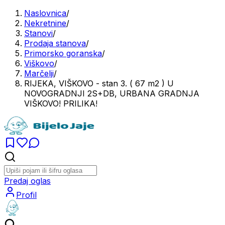
Naslovnica
/
Nekretnine
/
Stanovi
/
Prodaja stanova
/
Primorsko goranska
/
Viškovo
/
Marčelji
/
RIJEKA, VIŠKOVO - stan 3. ( 67 m2 ) U
NOVOGRADNJI 2S+DB, URBANA GRADNJA
VIŠKOVO! PRILIKA!
Predaj oglas
Profil