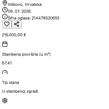
Viškovo, Hrvatska
09. 07. 2026.
Šifra oglasa:
214478520655
216.000,00 €
Stambena površina (u m²)
67.41
Tip stana
U stambenoj zgradi