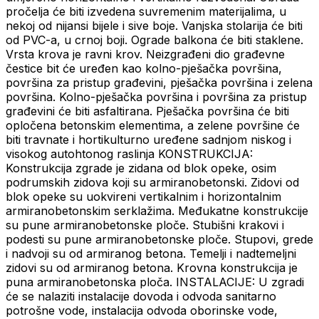
pročelja će biti izvedena suvremenim materijalima, u
nekoj od nijansi bijele i sive boje. Vanjska stolarija će biti
od PVC-a, u crnoj boji. Ograde balkona će biti staklene.
Vrsta krova je ravni krov. Neizgrađeni dio građevne
čestice bit će uređen kao kolno-pješačka površina,
površina za pristup građevini, pješačka površina i zelena
površina. Kolno-pješačka površina i površina za pristup
građevini će biti asfaltirana. Pješačka površina će biti
opločena betonskim elementima, a zelene površine će
biti travnate i hortikulturno uređene sadnjom niskog i
visokog autohtonog raslinja KONSTRUKCIJA:
Konstrukcija zgrade je zidana od blok opeke, osim
podrumskih zidova koji su armiranobetonski. Zidovi od
blok opeke su uokvireni vertikalnim i horizontalnim
armiranobetonskim serklažima. Međukatne konstrukcije
su pune armiranobetonske ploče. Stubišni krakovi i
podesti su pune armiranobetonske ploče. Stupovi, grede
i nadvoji su od armiranog betona. Temelji i nadtemeljni
zidovi su od armiranog betona. Krovna konstrukcija je
puna armiranobetonska ploča. INSTALACIJE: U zgradi
će se nalaziti instalacije dovoda i odvoda sanitarno
potrošne vode, instalacija odvoda oborinske vode,