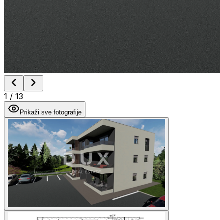
1
/
13
Prikaži sve fotografije