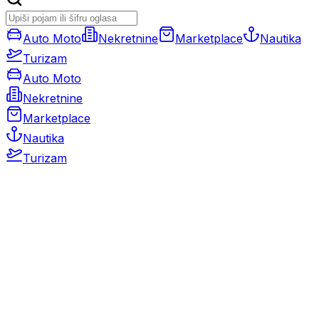
Auto Moto
Nekretnine
Marketplace
Nautika
Turizam
Auto Moto
Nekretnine
Marketplace
Nautika
Turizam
Auto Moto
Rabljeni automobili
Novi automobili
Motocikli / motori
Gospodarska vozila
Rezervni dijelovi i oprema