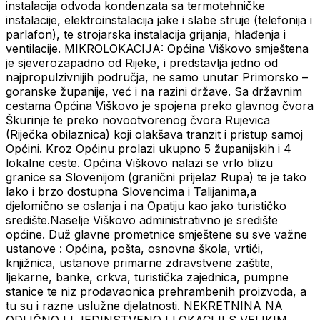
instalacija odvoda kondenzata sa termotehničke
instalacije, elektroinstalacija jake i slabe struje (telefonija i
parlafon), te strojarska instalacija grijanja, hlađenja i
ventilacije. MIKROLOKACIJA: Općina Viškovo smještena
je sjeverozapadno od Rijeke, i predstavlja jedno od
najpropulzivnijih područja, ne samo unutar Primorsko –
goranske županije, već i na razini države. Sa državnim
cestama Općina Viškovo je spojena preko glavnog čvora
Škurinje te preko novootvorenog čvora Rujevica
(Riječka obilaznica) koji olakšava tranzit i pristup samoj
Općini. Kroz Općinu prolazi ukupno 5 županijskih i 4
lokalne ceste. Općina Viškovo nalazi se vrlo blizu
granice sa Slovenijom (granični prijelaz Rupa) te je tako
lako i brzo dostupna Slovencima i Talijanima,a
djelomično se oslanja i na Opatiju kao jako turističko
središte.Naselje Viškovo administrativno je središte
općine. Duž glavne prometnice smještene su sve važne
ustanove : Općina, pošta, osnovna škola, vrtići,
knjižnica, ustanove primarne zdravstvene zaštite,
ljekarne, banke, crkva, turistička zajednica, pumpne
stanice te niz prodavaonica prehrambenih proizvoda, a
tu su i razne uslužne djelatnosti. NEKRETNINA NA