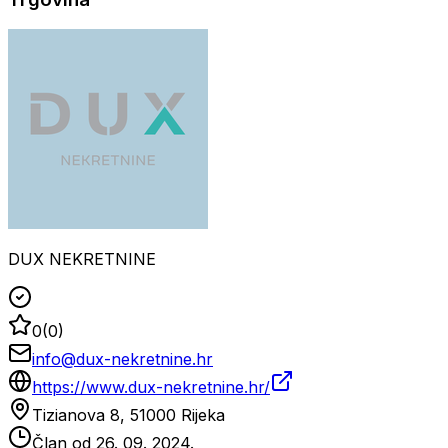
DUX NEKRETNINE
0
(
0
)
info@dux-nekretnine.hr
https://www.dux-nekretnine.hr/
Tizianova 8, 51000 Rijeka
Član od
26. 09. 2024.