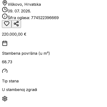
Viškovo, Hrvatska
09. 07. 2026.
Šifra oglasa:
774522396669
220.000,00 €
Stambena površina (u m²)
68.73
Tip stana
U stambenoj zgradi