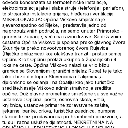
odvoda kondenzata sa termotehničke instalacije,
elektroinstalacija jake i slabe struje (telefonija i parlafon),
te strojarska instalacija grijanja, hlađenja i ventilacije.
MIKROLOKACIJA: Općina Viškovo smještena je
sjeverozapadno od Rijeke, i predstavlja jedno od
najpropulzivnijih područja, ne samo unutar Primorsko –
goranske županije, već i na razini države. Sa državnim
cestama Općina Viškovo je spojena preko glavnog čvora
Škurinje te preko novootvorenog čvora Rujevica
(Riječka obilaznica) koji olakšava tranzit i pristup samoj
Općini. Kroz Općinu prolazi ukupno 5 županijskih i 4
lokalne ceste. Općina Viškovo nalazi se vrlo blizu
granice sa Slovenijom (granični prijelaz Rupa) te je tako
lako i brzo dostupna Slovencima i Talijanima,a
djelomično se oslanja i na Opatiju kao jako turističko
središte.Naselje Viškovo administrativno je središte
općine. Duž glavne prometnice smještene su sve važne
ustanove : Općina, pošta, osnovna škola, vrtići,
knjižnica, ustanove primarne zdravstvene zaštite,
ljekarne, banke, crkva, turistička zajednica, pumpne
stanice te niz prodavaonica prehrambenih proizvoda, a
tu su i razne uslužne djelatnosti. NEKRETNINA NA