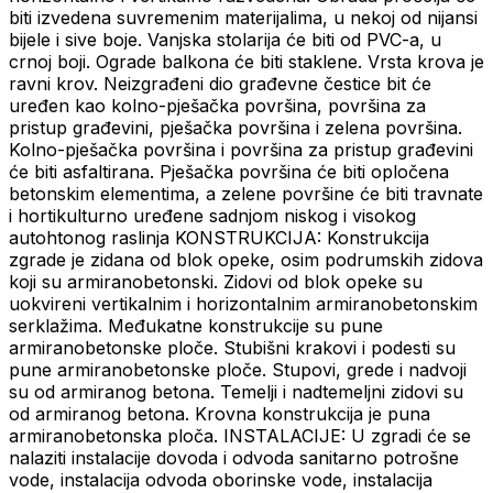
biti izvedena suvremenim materijalima, u nekoj od nijansi
bijele i sive boje. Vanjska stolarija će biti od PVC-a, u
crnoj boji. Ograde balkona će biti staklene. Vrsta krova je
ravni krov. Neizgrađeni dio građevne čestice bit će
uređen kao kolno-pješačka površina, površina za
pristup građevini, pješačka površina i zelena površina.
Kolno-pješačka površina i površina za pristup građevini
će biti asfaltirana. Pješačka površina će biti opločena
betonskim elementima, a zelene površine će biti travnate
i hortikulturno uređene sadnjom niskog i visokog
autohtonog raslinja KONSTRUKCIJA: Konstrukcija
zgrade je zidana od blok opeke, osim podrumskih zidova
koji su armiranobetonski. Zidovi od blok opeke su
uokvireni vertikalnim i horizontalnim armiranobetonskim
serklažima. Međukatne konstrukcije su pune
armiranobetonske ploče. Stubišni krakovi i podesti su
pune armiranobetonske ploče. Stupovi, grede i nadvoji
su od armiranog betona. Temelji i nadtemeljni zidovi su
od armiranog betona. Krovna konstrukcija je puna
armiranobetonska ploča. INSTALACIJE: U zgradi će se
nalaziti instalacije dovoda i odvoda sanitarno potrošne
vode, instalacija odvoda oborinske vode, instalacija