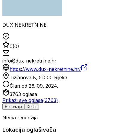
DUX NEKRETNINE
0
(
0
)
info@dux-nekretnine.hr
https://www.dux-nekretnine.hr/
Tizianova 8, 51000 Rijeka
Član od
26. 09. 2024.
3763
oglasa
Prikaži sve oglase
(
3763
)
Recenzije
Dodaj
Nema recenzija
Lokacija oglašivača