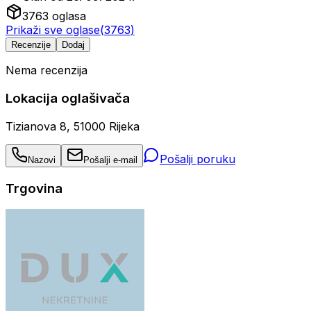
3763
oglasa
Prikaži sve oglase
(
3763
)
Recenzije
Dodaj
Nema recenzija
Lokacija oglašivača
Tizianova 8, 51000 Rijeka
Pošalji poruku
Nazovi
Pošalji e-mail
Trgovina