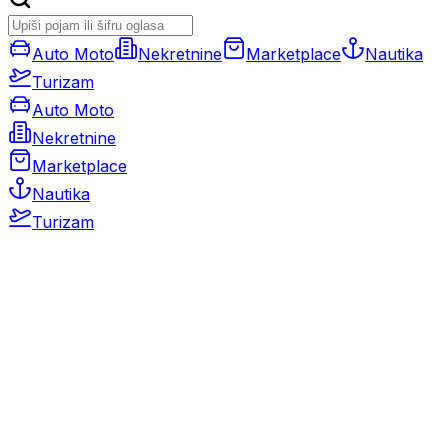
Auto Moto
Nekretnine
Marketplace
Nautika
Turizam
Auto Moto
Nekretnine
Marketplace
Nautika
Turizam
Auto Moto
Rabljeni automobili
Novi automobili
Motocikli / motori
Gospodarska vozila
Rezervni dijelovi i oprema