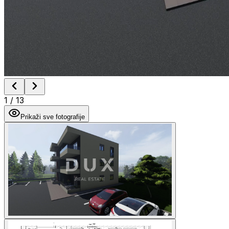
1
/
13
Prikaži sve fotografije