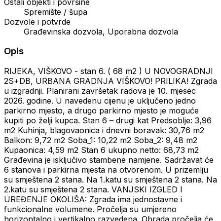
Ostali objekti i površine
Spremište / šupa
Dozvole i potvrde
Građevinska dozvola, Uporabna dozvola
Opis
RIJEKA, VIŠKOVO - stan 6. ( 68 m2 ) U NOVOGRADNJI
2S+DB, URBANA GRADNJA VIŠKOVO! PRILIKA! Zgrada
u izgradnji. Planirani završetak radova je 10. mjesec
2026. godine. U navedenu cijenu je uključeno jedno
parkirno mjesto, a drugo parkirno mjesto je moguće
kupiti po želji kupca. Stan 6 – drugi kat Predsoblje: 3,96
m2 Kuhinja, blagovaonica i dnevni boravak: 30,76 m2
Balkon: 9,72 m2 Soba_1: 10,22 m2 Soba_2: 9,48 m2
Kupaonica: 4,59 m2 Stan 6 ukupno netto: 68,73 m2
Građevina je isključivo stambene namjene. Sadržavat će
6 stanova i parkirna mjesta na otvorenom. U prizemlju
su smještena 2 stana. Na 1.katu su smještena 2 stana. Na
2.katu su smještena 2 stana. VANJSKI IZGLED I
UREĐENJE OKOLIŠA: Zgrada ima jednostavne i
funkcionalne volumene. Pročelja su umjereno
horizontalno i vertikalno razvedena. Obrada pročelja će