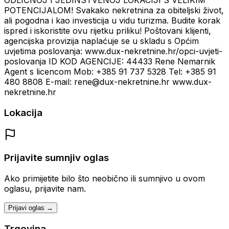
ODLIČNOJ I JEDINSTVENOJ LOKACIJI S VELIKIM
POTENCIJALOM! Svakako nekretnina za obiteljski život,
ali pogodna i kao investicija u vidu turizma. Budite korak
ispred i iskoristite ovu rijetku priliku! Poštovani klijenti,
agencijska provizija naplaćuje se u skladu s Općim
uvjetima poslovanja: www.dux-nekretnine.hr/opci-uvjeti-
poslovanja ID KOD AGENCIJE: 44433 Rene Nemarnik
Agent s licencom Mob: +385 91 737 5328 Tel: +385 91
480 8808 E-mail: rene@dux-nekretnine.hr www.dux-
nekretnine.hr
Lokacija
Prijavite sumnjiv oglas
Ako primijetite bilo što neobično ili sumnjivo u ovom
oglasu, prijavite nam.
Prijavi oglas →
Trgovina