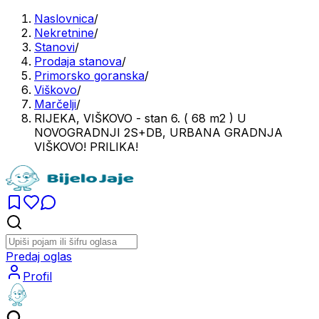
Naslovnica
/
Nekretnine
/
Stanovi
/
Prodaja stanova
/
Primorsko goranska
/
Viškovo
/
Marčelji
/
RIJEKA, VIŠKOVO - stan 6. ( 68 m2 ) U
NOVOGRADNJI 2S+DB, URBANA GRADNJA
VIŠKOVO! PRILIKA!
Predaj oglas
Profil