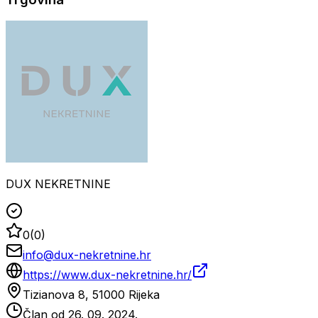
DUX NEKRETNINE
0
(
0
)
info@dux-nekretnine.hr
https://www.dux-nekretnine.hr/
Tizianova 8, 51000 Rijeka
Član od
26. 09. 2024.