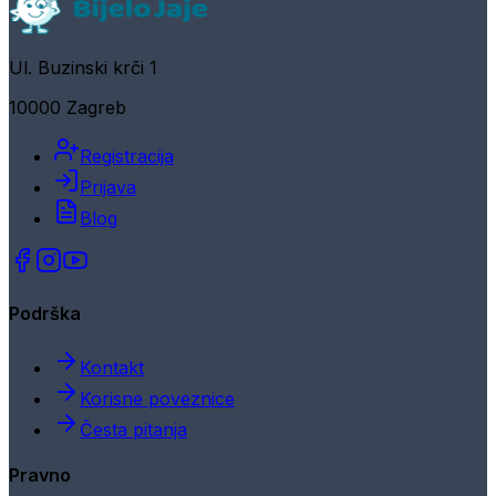
Ul. Buzinski krči 1
10000 Zagreb
Registracija
Prijava
Blog
Podrška
Kontakt
Korisne poveznice
Česta pitanja
Pravno