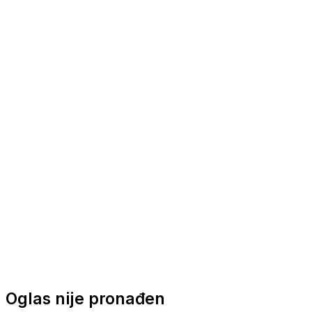
Nautička oprema
Brodski motori
Turizam
Apartmani
Sobe
Kuće za odmor
Aranžmani
Oglas nije pronađen