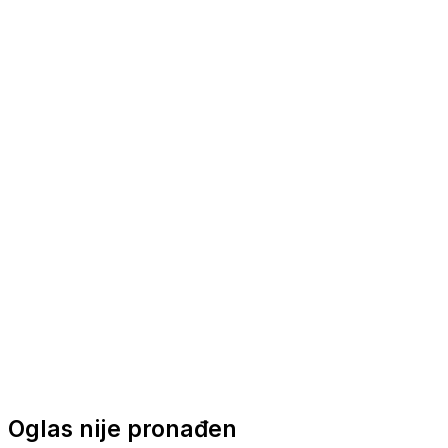
Nautička oprema
Brodski motori
Turizam
Apartmani
Sobe
Kuće za odmor
Aranžmani
Oglas nije pronađen