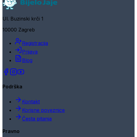
Ul. Buzinski krči 1
10000 Zagreb
Registracija
Prijava
Blog
Podrška
Kontakt
Korisne poveznice
Česta pitanja
Pravno