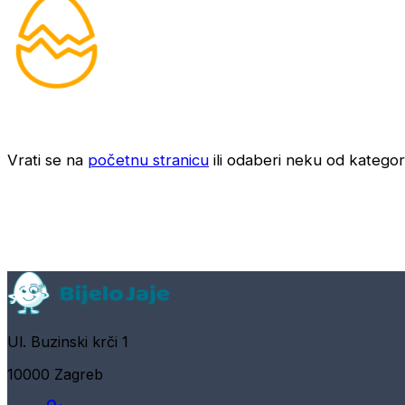
Vrati se na
početnu stranicu
ili odaberi neku od kategori
Ul. Buzinski krči 1
10000 Zagreb