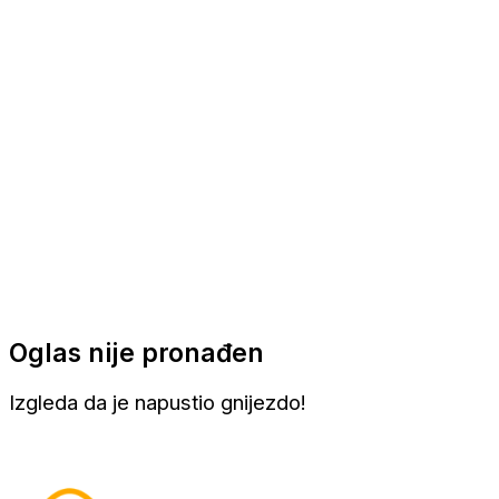
Apartmani
Sobe
Kuće za odmor
Aranžmani
Oglas nije pronađen
Izgleda da je napustio gnijezdo!