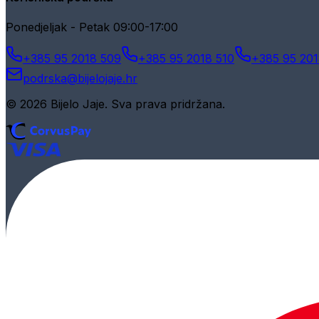
Ponedjeljak - Petak 09:00-17:00
+385 95 2018 509
+385 95 2018 510
+385 95 201
podrska@bijelojaje.hr
© 2026 Bijelo Jaje. Sva prava pridržana.