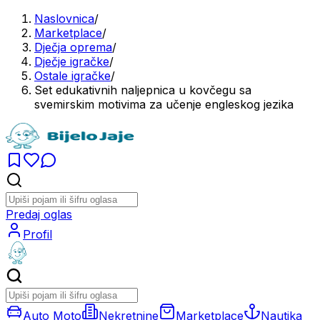
Naslovnica
/
Marketplace
/
Dječja oprema
/
Dječje igračke
/
Ostale igračke
/
Set edukativnih naljepnica u kovčegu sa
svemirskim motivima za učenje engleskog jezika
Predaj oglas
Profil
Auto Moto
Nekretnine
Marketplace
Nautika