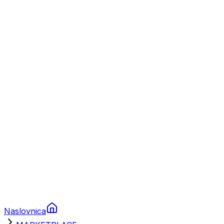
Nautika
Plovila
Charter
Prikolice za plovila
Brodski rezervni dijelovi
Nautička oprema
Brodski motori
Turizam
Apartmani
Sobe
Kuće za odmor
Aranžmani
Naslovnica