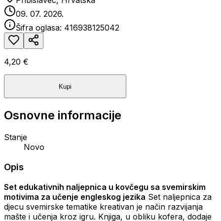
Pribislavec, Hrvatska
09. 07. 2026.
Šifra oglasa:
416938125042
4,20 €
Kupi
Osnovne informacije
Stanje
Novo
Opis
Set edukativnih naljepnica u kovčegu sa svemirskim
motivima za učenje engleskog jezika
Set naljepnica za
djecu svemirske tematike kreativan je način razvijanja
mašte i učenja kroz igru. Knjiga, u obliku kofera, dodaje