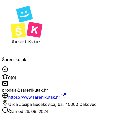
Šareni kutak
0
(
0
)
prodaja@sarenikutak.hr
https://www.sarenikutak.hr
Ulica Josipa Bedekovića, 6a, 40000 Čakovec
Član od
26. 09. 2024.