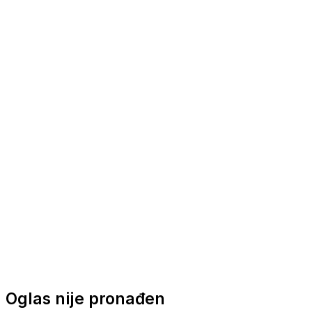
Nautička oprema
Brodski motori
Turizam
Apartmani
Sobe
Kuće za odmor
Aranžmani
Oglas nije pronađen