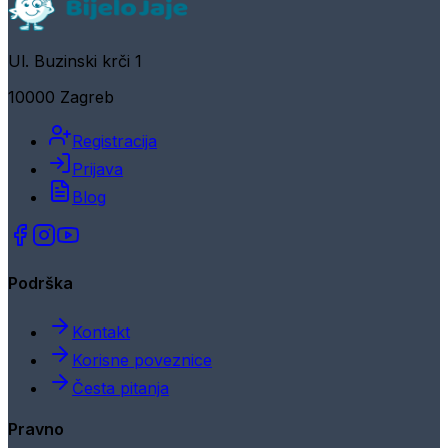
Ul. Buzinski krči 1
10000 Zagreb
Registracija
Prijava
Blog
Podrška
Kontakt
Korisne poveznice
Česta pitanja
Pravno