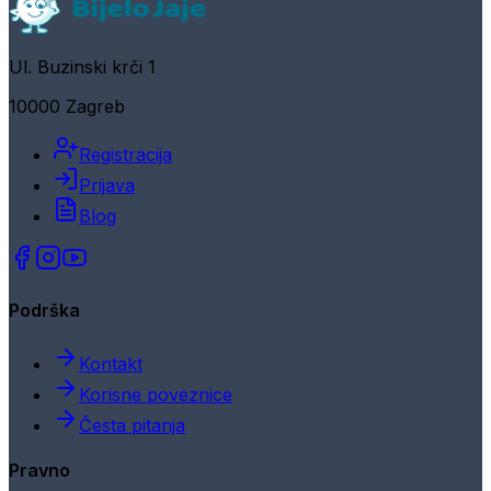
Ul. Buzinski krči 1
10000 Zagreb
Registracija
Prijava
Blog
Podrška
Kontakt
Korisne poveznice
Česta pitanja
Pravno