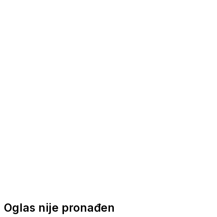
Nautička oprema
Brodski motori
Turizam
Apartmani
Sobe
Kuće za odmor
Aranžmani
Oglas nije pronađen