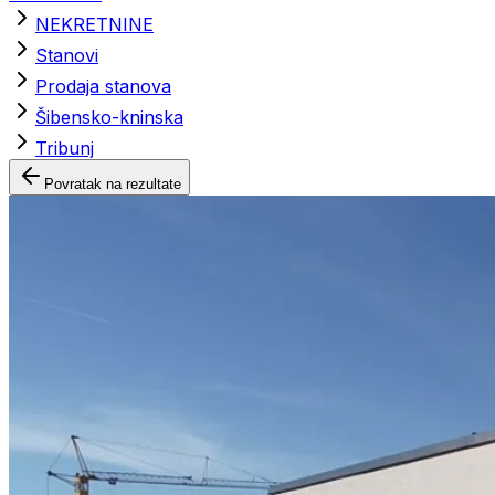
NEKRETNINE
Stanovi
Prodaja stanova
Šibensko-kninska
Tribunj
Povratak na rezultate