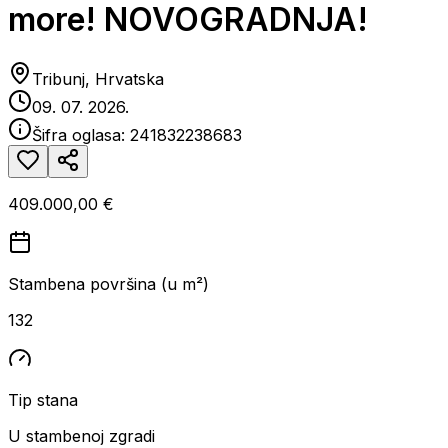
more! NOVOGRADNJA!
Tribunj, Hrvatska
09. 07. 2026.
Šifra oglasa:
241832238683
409.000,00 €
Stambena površina (u m²)
132
Tip stana
U stambenoj zgradi