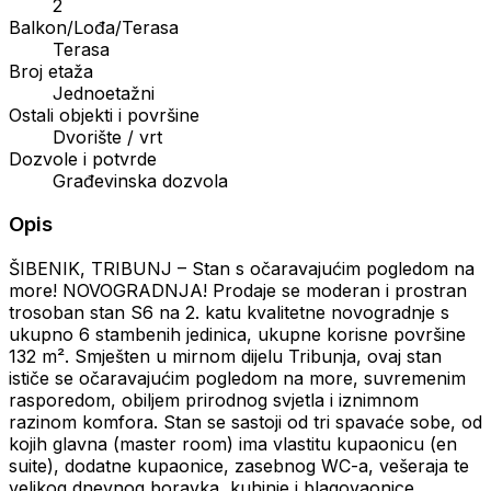
2
Balkon/Lođa/Terasa
Terasa
Broj etaža
Jednoetažni
Ostali objekti i površine
Dvorište / vrt
Dozvole i potvrde
Građevinska dozvola
Opis
ŠIBENIK, TRIBUNJ – Stan s očaravajućim pogledom na
more! NOVOGRADNJA! Prodaje se moderan i prostran
trosoban stan S6 na 2. katu kvalitetne novogradnje s
ukupno 6 stambenih jedinica, ukupne korisne površine
132 m². Smješten u mirnom dijelu Tribunja, ovaj stan
ističe se očaravajućim pogledom na more, suvremenim
rasporedom, obiljem prirodnog svjetla i iznimnom
razinom komfora. Stan se sastoji od tri spavaće sobe, od
kojih glavna (master room) ima vlastitu kupaonicu (en
suite), dodatne kupaonice, zasebnog WC-a, vešeraja te
velikog dnevnog boravka, kuhinje i blagovaonice