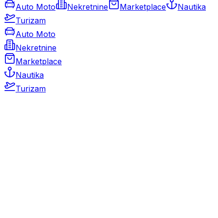
Auto Moto
Nekretnine
Marketplace
Nautika
Turizam
Auto Moto
Nekretnine
Marketplace
Nautika
Turizam
Auto Moto
Rabljeni automobili
Novi automobili
Motocikli / motori
Gospodarska vozila
Rezervni dijelovi i oprema
Kamperi i kamp prikolice