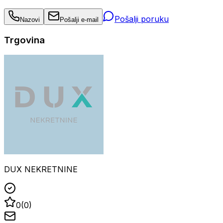
Pošalji poruku
Nazovi
Pošalji e-mail
Trgovina
DUX NEKRETNINE
0
(
0
)