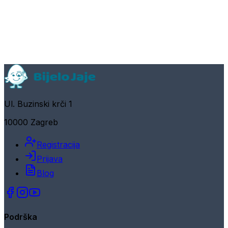
Ul. Buzinski krči 1
10000 Zagreb
Registracija
Prijava
Blog
Podrška