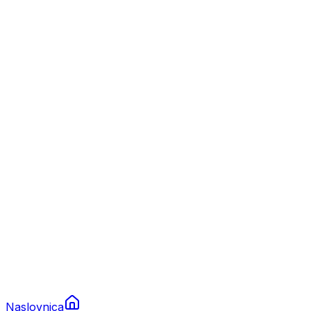
Nautika
Plovila
Charter
Prikolice za plovila
Brodski rezervni dijelovi
Nautička oprema
Brodski motori
Turizam
Apartmani
Sobe
Kuće za odmor
Aranžmani
Naslovnica