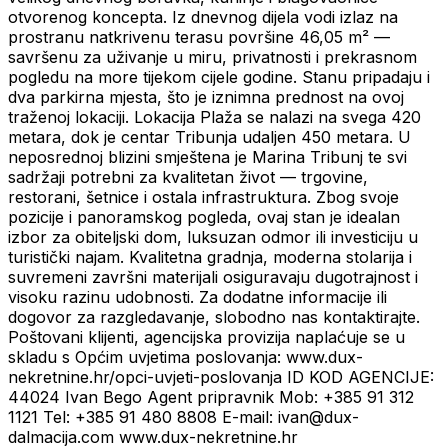
otvorenog koncepta. Iz dnevnog dijela vodi izlaz na
prostranu natkrivenu terasu površine 46,05 m² —
savršenu za uživanje u miru, privatnosti i prekrasnom
pogledu na more tijekom cijele godine. Stanu pripadaju i
dva parkirna mjesta, što je iznimna prednost na ovoj
traženoj lokaciji. Lokacija Plaža se nalazi na svega 420
metara, dok je centar Tribunja udaljen 450 metara. U
neposrednoj blizini smještena je Marina Tribunj te svi
sadržaji potrebni za kvalitetan život — trgovine,
restorani, šetnice i ostala infrastruktura. Zbog svoje
pozicije i panoramskog pogleda, ovaj stan je idealan
izbor za obiteljski dom, luksuzan odmor ili investiciju u
turistički najam. Kvalitetna gradnja, moderna stolarija i
suvremeni završni materijali osiguravaju dugotrajnost i
visoku razinu udobnosti. Za dodatne informacije ili
dogovor za razgledavanje, slobodno nas kontaktirajte.
Poštovani klijenti, agencijska provizija naplaćuje se u
skladu s Općim uvjetima poslovanja: www.dux-
nekretnine.hr/opci-uvjeti-poslovanja ID KOD AGENCIJE:
44024 Ivan Bego Agent pripravnik Mob: +385 91 312
1121 Tel: +385 91 480 8808 E-mail: ivan@dux-
dalmacija.com www.dux-nekretnine.hr