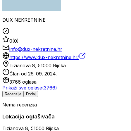
DUX NEKRETNINE
0
(
0
)
info@dux-nekretnine.hr
https://www.dux-nekretnine.hr/
Tizianova 8, 51000 Rijeka
Član od
26. 09. 2024.
3766
oglasa
Prikaži sve oglase
(
3766
)
Recenzije
Dodaj
Nema recenzija
Lokacija oglašivača
Tizianova 8, 51000 Rijeka