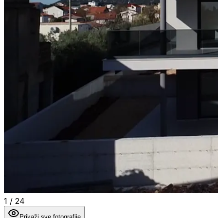
1
/
24
Prikaži sve fotografije