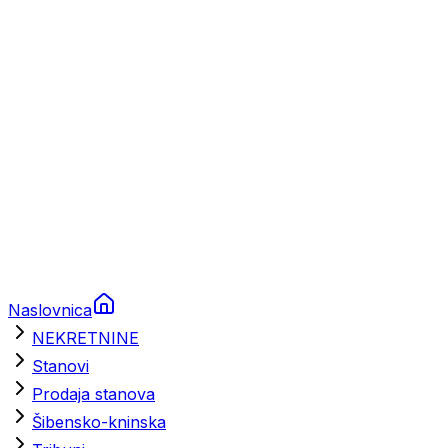
Brodski rezervni dijelovi
Nautička oprema
Brodski motori
Turizam
Apartmani
Sobe
Kuće za odmor
Aranžmani
Naslovnica
NEKRETNINE
Stanovi
Prodaja stanova
Šibensko-kninska