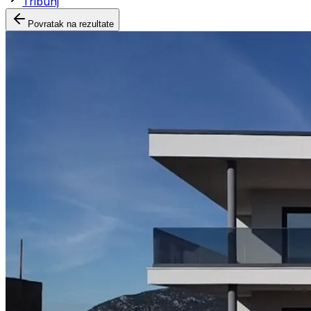
Tribunj
Povratak na rezultate