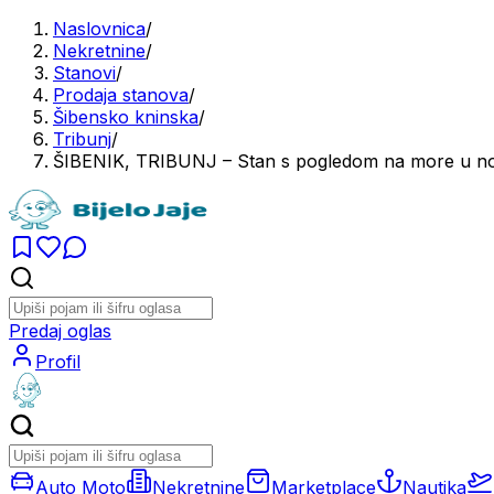
Naslovnica
/
Nekretnine
/
Stanovi
/
Prodaja stanova
/
Šibensko kninska
/
Tribunj
/
ŠIBENIK, TRIBUNJ – Stan s pogledom na more u nov
Predaj oglas
Profil
Auto Moto
Nekretnine
Marketplace
Nautika