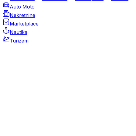
Auto Moto
Nekretnine
Marketplace
Nautika
Turizam
Auto Moto
Rabljeni automobili
Novi automobili
Motocikli / motori
Gospodarska vozila
Rezervni dijelovi i oprema
Kamperi i kamp prikolice
Oldtimeri
Karambolirani automobili