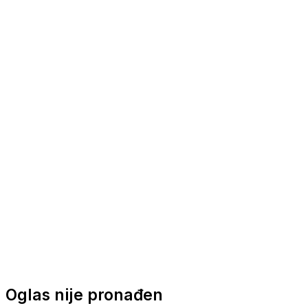
Nautička oprema
Brodski motori
Turizam
Apartmani
Sobe
Kuće za odmor
Aranžmani
Oglas nije pronađen