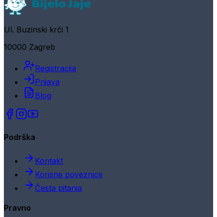
Ul. Buzinski krči 1
10000 Zagreb
Registracija
Prijava
Blog
Podrška
Kontakt
Korisne poveznice
Česta pitanja
Pravno