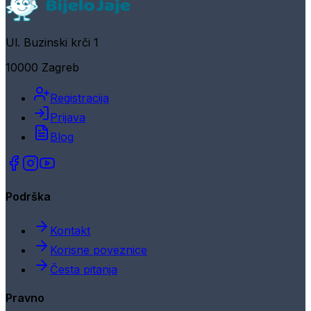
Ul. Buzinski krči 1
10000 Zagreb
Registracija
Prijava
Blog
Podrška
Kontakt
Korisne poveznice
Česta pitanja
Pravno