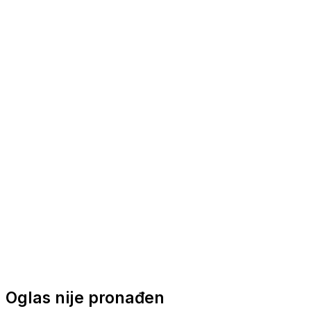
Nautička oprema
Brodski motori
Turizam
Apartmani
Sobe
Kuće za odmor
Aranžmani
Oglas nije pronađen