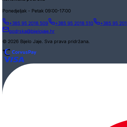
Ponedjeljak - Petak 09:00-17:00
+385 95 2018 509
+385 95 2018 510
+385 95 201
podrska@bijelojaje.hr
© 2026 Bijelo Jaje. Sva prava pridržana.