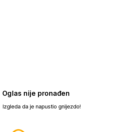
Apartmani
Sobe
Kuće za odmor
Aranžmani
Oglas nije pronađen
Izgleda da je napustio gnijezdo!