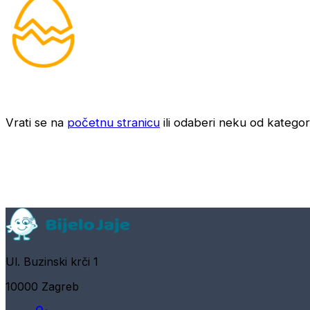
Vrati se na
početnu stranicu
ili odaberi neku od kategori
Ul. Buzinski krči 1
10000 Zagreb