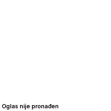
Nautička oprema
Brodski motori
Turizam
Apartmani
Sobe
Kuće za odmor
Aranžmani
Oglas nije pronađen