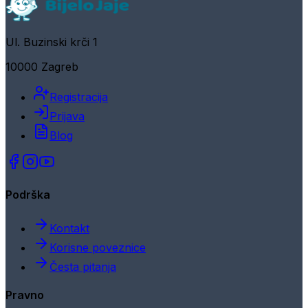
Ul. Buzinski krči 1
10000 Zagreb
Registracija
Prijava
Blog
Podrška
Kontakt
Korisne poveznice
Česta pitanja
Pravno