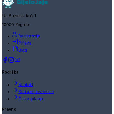
Ul. Buzinski krči 1
10000 Zagreb
Registracija
Prijava
Blog
Podrška
Kontakt
Korisne poveznice
Česta pitanja
Pravno