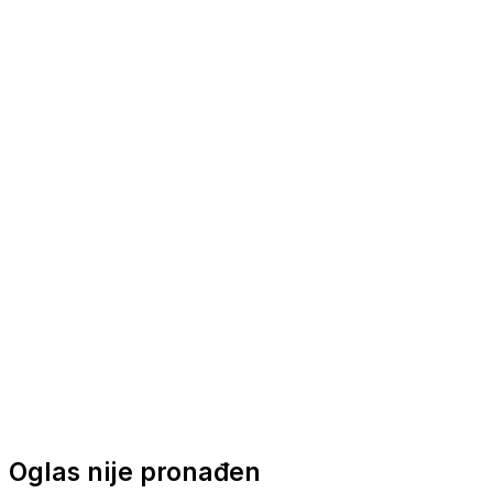
Nautička oprema
Brodski motori
Turizam
Apartmani
Sobe
Kuće za odmor
Aranžmani
Oglas nije pronađen