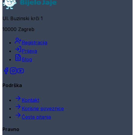
Ul. Buzinski krči 1
10000 Zagreb
Registracija
Prijava
Blog
Podrška
Kontakt
Korisne poveznice
Česta pitanja
Pravno