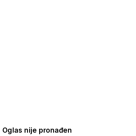
Nautička oprema
Brodski motori
Turizam
Apartmani
Sobe
Kuće za odmor
Aranžmani
Oglas nije pronađen