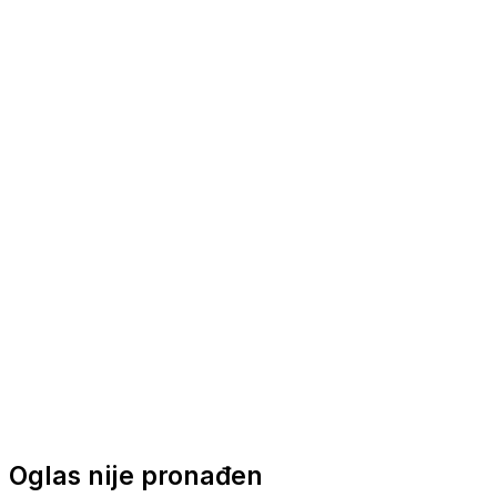
Nautička oprema
Brodski motori
Turizam
Apartmani
Sobe
Kuće za odmor
Aranžmani
Oglas nije pronađen