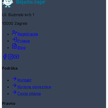
Ul. Buzinski krči 1
10000 Zagreb
Registracija
Prijava
Blog
Podrška
Kontakt
Korisne poveznice
Česta pitanja
Pravno