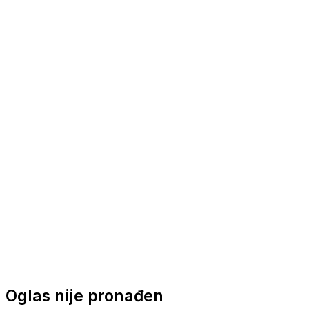
Nautička oprema
Brodski motori
Turizam
Apartmani
Sobe
Kuće za odmor
Aranžmani
Oglas nije pronađen