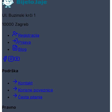
Ul. Buzinski krči 1
10000 Zagreb
Registracija
Prijava
Blog
Podrška
Kontakt
Korisne poveznice
Česta pitanja
Pravno