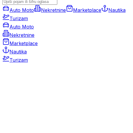
Auto Moto
Nekretnine
Marketplace
Nautika
Turizam
Auto Moto
Nekretnine
Marketplace
Nautika
Turizam
Auto Moto
Rabljeni automobili
Novi automobili
Motocikli / motori
Gospodarska vozila
Rezervni dijelovi i oprema
Kamperi i kamp prikolice