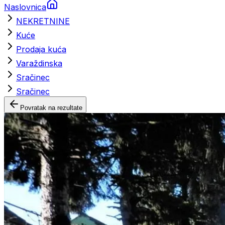
Naslovnica
NEKRETNINE
Kuće
Prodaja kuća
Varaždinska
Sračinec
Sračinec
Povratak na rezultate