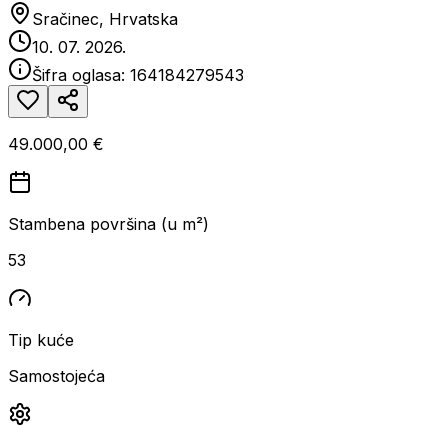
Sračinec, Hrvatska
10. 07. 2026.
Šifra oglasa:
164184279543
49.000,00 €
Stambena površina (u m²)
53
Tip kuće
Samostojeća