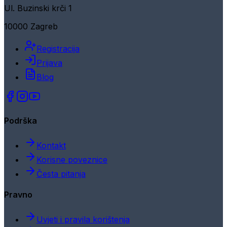
Ul. Buzinski krči 1
10000 Zagreb
Registracija
Prijava
Blog
Podrška
Kontakt
Korisne poveznice
Česta pitanja
Pravno
Uvjeti i pravila korištenja