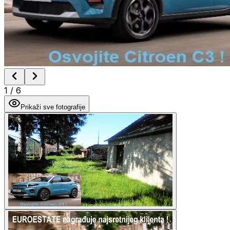
1
/
6
Prikaži sve fotografije