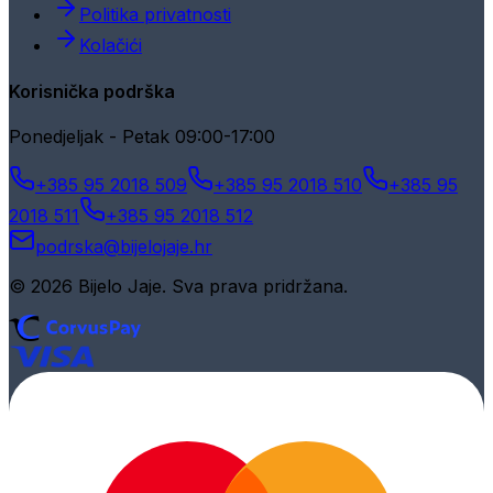
Politika privatnosti
Kolačići
Korisnička podrška
Ponedjeljak - Petak 09:00-17:00
+385 95 2018 509
+385 95 2018 510
+385 95
2018 511
+385 95 2018 512
podrska@bijelojaje.hr
© 2026 Bijelo Jaje. Sva prava pridržana.