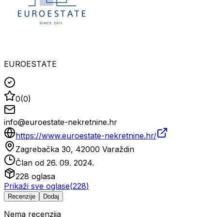
EUROESTATE
0
(
0
)
info@euroestate-nekretnine.hr
https://www.euroestate-nekretnine.hr/
Zagrebačka 30, 42000 Varaždin
Član od
26. 09. 2024.
228
oglasa
Prikaži sve oglase
(
228
)
Recenzije
Dodaj
Nema recenzija