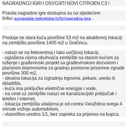
NAGRADNOJ IGRI I OSVOJITI NOVI CITROEN C3 !
Pravila nagradne igre dostupna su na sljedećem
linku:
.
euroestate-nekretnine.hr/hr/nagradna-igra
Prodaje se stara kuća površine 53 m2 na atraktivnoj lokaciji
na zemljištu površine 1405 m2 u Sračincu.
- nalazi se na frekventnoj i lako uočljivoj lokaciji,
- oglašena cijena obuhvaća zemljište sa starom kućom za
rušenje i građevinski projekt sa građevinskom dozvolom i
plaćenim doprinosima za gradnju poslovne prizemne zgrade
površine 300 m2,
- idealna lokacija za izgradnju trgovine, pekare, ureda ili
skladišta,
- kuća ima priključke električne energije i vode,
- na cesti uz zemljište nalazi se kanalizacijski priključak i
telefon / internet,
- lokacija zemljišta udaljena je od centra Varaždina svega 4
minute vožnje automobilom,
- vlasništvo uredno 1/1, bez zapreka za prijenos na kupca.