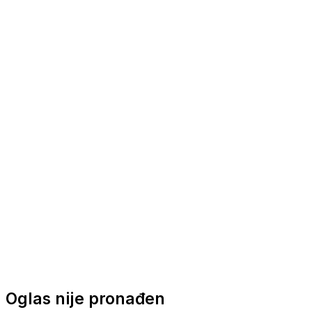
Nautička oprema
Brodski motori
Turizam
Apartmani
Sobe
Kuće za odmor
Aranžmani
Oglas nije pronađen