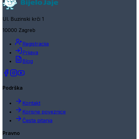
Ul. Buzinski krči 1
10000 Zagreb
Registracija
Prijava
Blog
Podrška
Kontakt
Korisne poveznice
Česta pitanja
Pravno