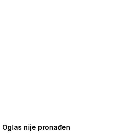
Nautička oprema
Brodski motori
Turizam
Apartmani
Sobe
Kuće za odmor
Aranžmani
Oglas nije pronađen