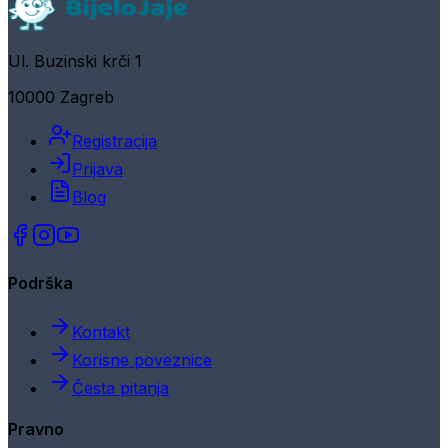
Ul. Buzinski krči 1
10000 Zagreb
Registracija
Prijava
Blog
Podrška
Kontakt
Korisne poveznice
Česta pitanja
Pravno