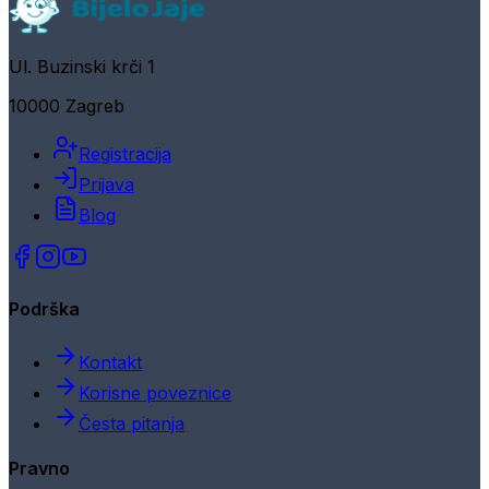
Ul. Buzinski krči 1
10000 Zagreb
Registracija
Prijava
Blog
Podrška
Kontakt
Korisne poveznice
Česta pitanja
Pravno