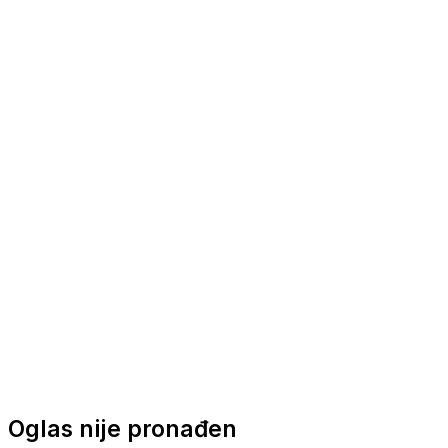
Nautička oprema
Brodski motori
Turizam
Apartmani
Sobe
Kuće za odmor
Aranžmani
Oglas nije pronađen