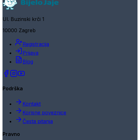
Ul. Buzinski krči 1
10000 Zagreb
Registracija
Prijava
Blog
Podrška
Kontakt
Korisne poveznice
Česta pitanja
Pravno