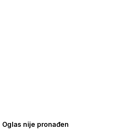
Nautička oprema
Brodski motori
Turizam
Apartmani
Sobe
Kuće za odmor
Aranžmani
Oglas nije pronađen