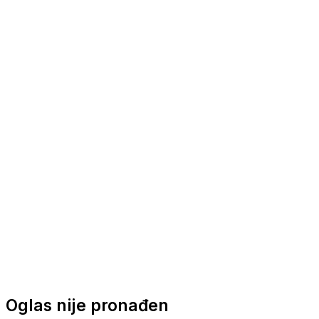
Nautička oprema
Brodski motori
Turizam
Apartmani
Sobe
Kuće za odmor
Aranžmani
Oglas nije pronađen