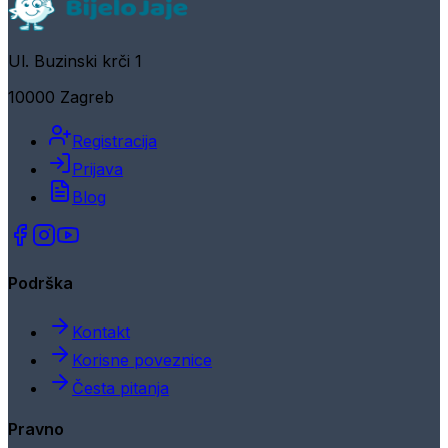
Ul. Buzinski krči 1
10000 Zagreb
Registracija
Prijava
Blog
Podrška
Kontakt
Korisne poveznice
Česta pitanja
Pravno