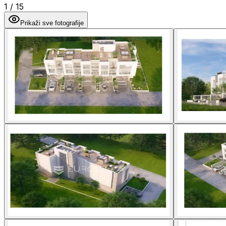
1
/
15
Prikaži sve fotografije