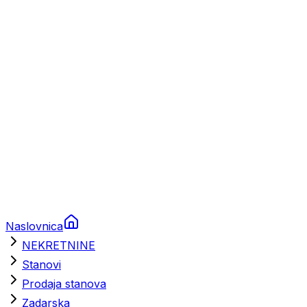
Prikolice za plovila
Brodski rezervni dijelovi
Nautička oprema
Brodski motori
Turizam
Apartmani
Sobe
Kuće za odmor
Aranžmani
Naslovnica
NEKRETNINE
Stanovi
Prodaja stanova
Zadarska