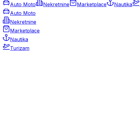
Auto Moto
Nekretnine
Marketplace
Nautika
Auto Moto
Nekretnine
Marketplace
Nautika
Turizam
Auto Moto
Rabljeni automobili
Novi automobili
Motocikli / motori
Gospodarska vozila
Rezervni dijelovi i oprema
Kamperi i kamp prikolice
Oldtimeri